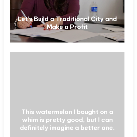
Let’s Build a Traditional City and
Make a Profit
This watermelon I bought on a
whim is pretty good, but I can
definitely imagine a better one.