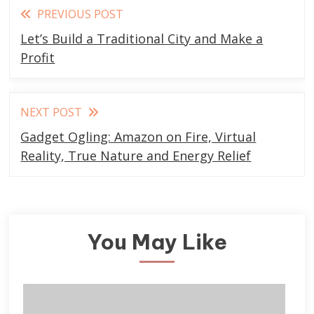
Read
PREVIOUS POST
more
Let’s Build a Traditional City and Make a
articles
Profit
NEXT POST
Gadget Ogling: Amazon on Fire, Virtual
Reality, True Nature and Energy Relief
You May Like