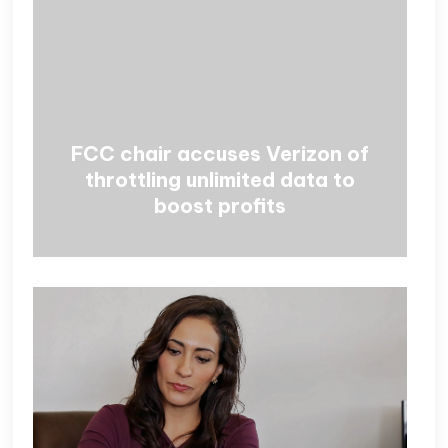
FCC chair accuses Verizon of
throttling unlimited data to
boost profits