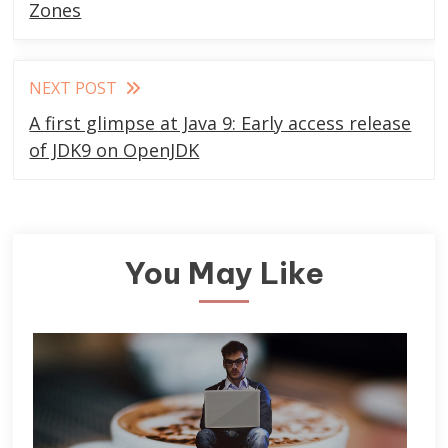
articles
Zones
NEXT POST
A first glimpse at Java 9: Early access release
of JDK9 on OpenJDK
You May Like